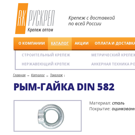
Крепеж с доставкой
по всей России
О КОМПАНИИ
КАТАЛОГ
АКЦИИ
ОПЛАТА И ДОСТАВК
Рускреп. Крепеж
СТРОИТЕЛЬНЫЙ КРЕПЕЖ
МЕТРИЧЕСКИЙ КРЕПЕ
оптом
НЕРЖАВЕЮЩИЙ КРЕПЕЖ
АНКЕРНАЯ ТЕХНИКА P
Главная
→
Каталог
Такелаж
→
↓
РЫМ-ГАЙКА DIN 582
Материал:
сталь
Покрытие:
оцинкован